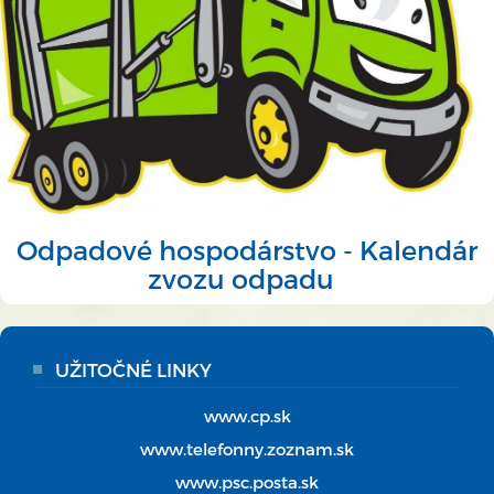
Odpadové hospodárstvo - Kalendár
zvozu odpadu
UŽITOČNÉ LINKY
www.cp.sk
www.telefonny.zoznam.sk
www.psc.posta.sk