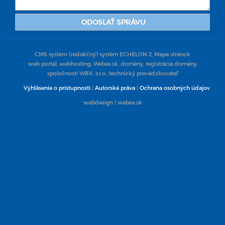
ODOSLAŤ SPRÁVU
CMS systém (redakčný) systém ECHELON 2,
Mapa stránok
web portál, webhosting,
Webex.sk
, domény, registrácia domény
spoločnosti
WBX, s.r.o.
, technický prevádzkovateľ
Vyhlásenie o prístupnosti
|
Autorské práva
|
Ochrana osobných údajov
webdesign
| webex.sk