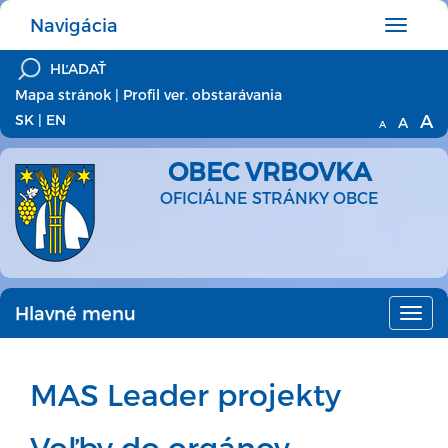
Navigácia
Hlavné
menu
Mapa stránok
|
Profil ver. obstarávania
A
SK
|
EN
A
A
OBEC VRBOVKA
OFICIÁLNE STRÁNKY OBCE
Hlavné menu
Hlav
men
MAS Leader projekty
Voľby do orgánov