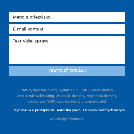
ODOSLAŤ SPRÁVU
CMS systém (redakčný) systém ECHELON 2,
Mapa stránok
web portál, webhosting,
Webex.sk
, domény, registrácia domény
spoločnosti
WBX, s.r.o.
, technický prevádzkovateľ
Vyhlásenie o prístupnosti
|
Autorské práva
|
Ochrana osobných údajov
webdesign
| webex.sk