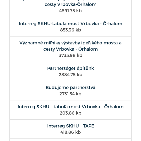
cesty Vrbovka-Őrhalom
4891.75 kb
Interreg SKHU-tabuľa most Vrbovka - Őrhalom
853.36 kb
Významné míľniky výstavby ipeľského mosta a
cesty Vrbovka - Őrhalom
3735.98 kb
Partnerséget építünk
2884.75 kb
Budujeme partnerstvá
2731.54 kb
Interreg SKHU - tabuľa most Vrbovka - Őrhalom
203.86 kb
Interreg SKHU - TAPE
418.86 kb