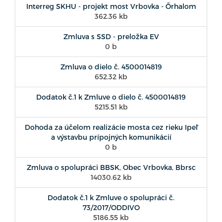
Interreg SKHU - projekt most Vrbovka - Őrhalom
362.36 kb
Zmluva s SSD - preložka EV
0 b
Zmluva o dielo č. 4500014819
652.32 kb
Dodatok č.1 k Zmluve o dielo č. 4500014819
5215.51 kb
Dohoda za účelom realizácie mosta cez rieku Ipeľ
a výstavbu prípojných komunikácií
0 b
Zmluva o spolupráci BBSK, Obec Vrbovka, Bbrsc
14030.62 kb
Dodatok č.1 k Zmluve o spolupráci č.
73/2017/ODDIVO
5186.55 kb