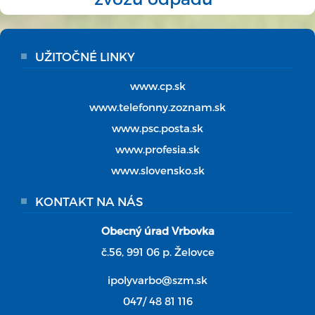
UŽITOČNÉ LINKY
www.cp.sk
www.telefonny.zoznam.sk
www.psc.posta.sk
www.profesia.sk
www.slovensko.sk
KONTAKT NA NÁS
Obecný úrad Vrbovka
č.56, 991 06 p. Želovce
ipolyvarbo@szm.sk
047/ 48 81 116