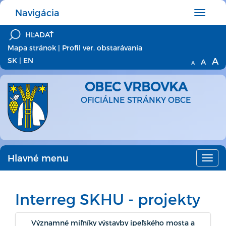
Navigácia
Hlavné
menu
Mapa stránok
|
Profil ver. obstarávania
A
SK
|
EN
A
A
OBEC VRBOVKA
OFICIÁLNE STRÁNKY OBCE
Hlavné menu
Hlav
men
Interreg SKHU - projekty
Významné miľníky výstavby ipeľského mosta a