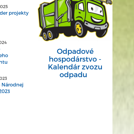
2025
der projekty
2024
o
Odpadové
eho
hospodárstvo -
ntu
Kalendár zvozu
odpadu
2023
o Národnej
2023