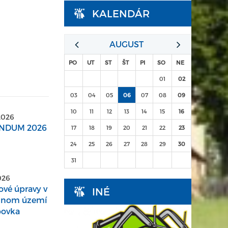
KALENDÁR
AUGUST
PO
UT
ST
ŠT
PI
SO
NE
01
02
03
04
05
06
07
08
09
10
11
12
13
14
15
16
2026
NDUM 2026
17
18
19
20
21
22
23
24
25
26
27
28
29
30
31
2026
vé úpravy v
INÉ
álnom území
bovka