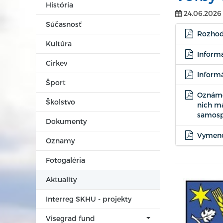
História
24.06.2026
Súčasnosť
Rozhod
Kultúra
Informá
Cirkev
Informá
Šport
Oznámen
Školstvo
nich má
samosp
Dokumenty
Vymenov
Oznamy
Fotogaléria
Aktuality
Interreg SKHU - projekty
Visegrad fund