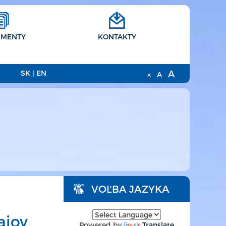
MENTY
KONTAKTY
A
SK
|
EN
A
A
VOĽBA JAZYKA
ajov
Powered by
Translate