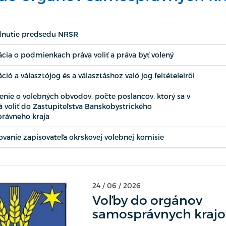
nutie predsedu NRSR
cia o podmienkach práva voliť a práva byť volený
ció a választójog és a választáshoz való jog feltételeiről
ie o volebných obvodov, počte poslancov, ktorý sa v
 voliť do Zastupiteľstva Banskobystrického
rávneho kraja
anie zapisovateľa okrskovej volebnej komisie
24 / 06 / 2026
Voľby do orgánov
samosprávnych krajo