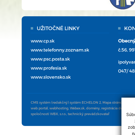
UŽITOČNÉ LINKY
KON
www.cp.sk
Obecný
www.telefonny.zoznam.sk
č.56, 99
www.psc.posta.sk
ipolyv
www.profesia.sk
047/ 48
www.slovensko.sk
CMS systém (redakčný) systém ECHELON 2,
Mapa stránok
web portál, webhosting,
Webex.sk
, domény, registrácia domény
Súbo
spoločnosti
WBX, s.r.o.
, technický prevádzkovateľ
zob
n