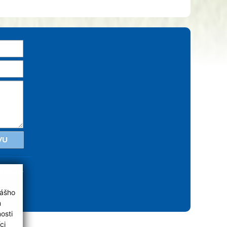
VU
h údajov
vášho
webex.sk
m
osti
ci