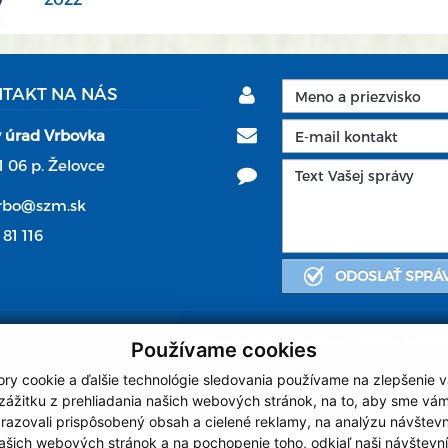
TAKT NA NÁS
 úrad Vrbovka
1 06 p. Želovce
arbo@szm.sk
 81 116
ODOSLAŤ SPRÁ
Vyhlásenie o prístupnosti
|
Autorské práva
|
Ochrana osobnýc
Používame cookies
ry cookie a ďalšie technológie sledovania používame na zlepšenie 
webdesign
| 
zážitku z prehliadania našich webových stránok, na to, aby sme vá
razovali prispôsobený obsah a cielené reklamy, na analýzu návštevn
ašich webových stránok a na pochopenie toho, odkiaľ naši návštevní