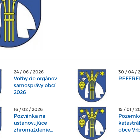
24 / 06 / 2026
30 / 04 / 
Voľby do orgánov
REFERE
samosprávy obcí
2026
16 / 02 / 2026
15 / 01 / 
Pozvánka na
Pozemko
ustanovujúce
katastr
zhromaždenie
obce Vr
účastníkov projektu