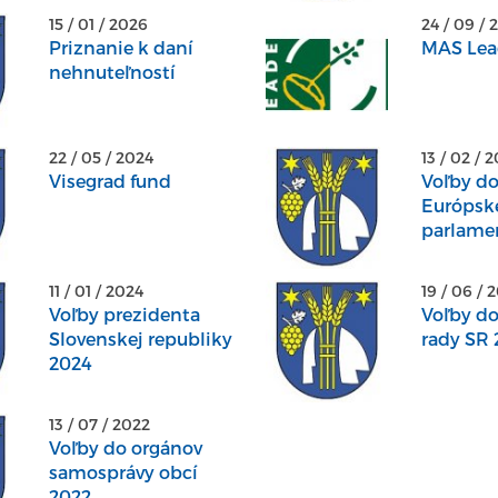
pozemkových úprav
15 / 01 / 2026
24 / 09 / 
v katastrálnom
Priznanie k daní
MAS Lea
území Vrbovka
nehnuteľností
22 / 05 / 2024
13 / 02 / 
Visegrad fund
Voľby d
Európsk
parlame
11 / 01 / 2024
19 / 06 / 
Voľby prezidenta
Voľby d
Slovenskej republiky
rady SR 
2024
13 / 07 / 2022
Voľby do orgánov
samosprávy obcí
2022